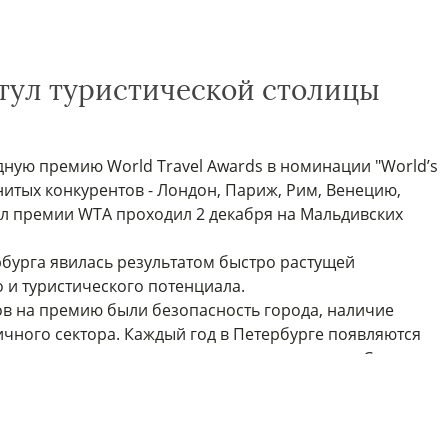
тул туристической столицы
ную премию World Travel Awards в номинации "World’s
менитых конкурентов - Лондон, Париж, Рим, Венецию,
ал премии WTA проходил 2 декабря на Мальдивских
бурга явилась результатом быстро растущей
о и туристического потенциала.
в на премию были безопасность города, наличие
ичного сектора. Каждый год в Петербурге появляются
ого ценового уровня, что укрепляет позиции Санкт-