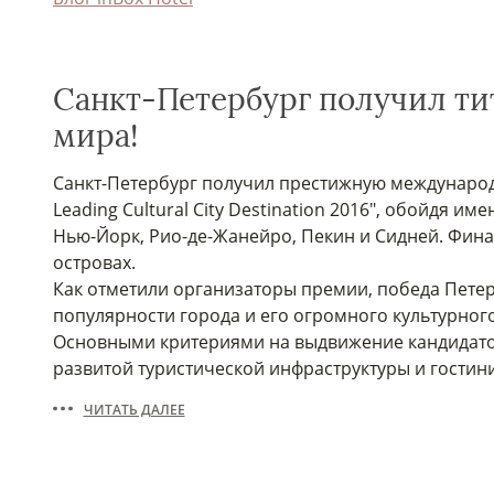
Санкт-Петербург получил ти
мира!
Санкт-Петербург получил престижную международ
Leading Cultural City Destination 2016", обойдя и
Нью-Йорк, Рио-де-Жанейро, Пекин и Сидней. Фин
островах.
Как отметили организаторы премии, победа Петер
популярности города и его огромного культурног
Основными критериями на выдвижение кандидато
развитой туристической инфраструктуры и гостин
новые качественные гостиницы и мини-отели разн
ЧИТАТЬ ДАЛЕЕ
Петербурга, как новой культурной столицы мира.